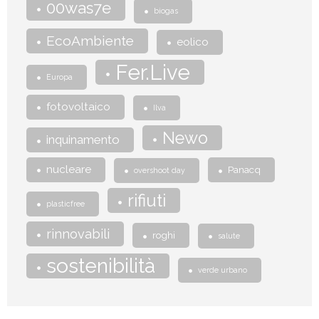
00was7e
biogas
EcoAmbiente
eolico
Fer.Live
Europa
fotovoltaico
Ilva
Newo
inquinamento
nucleare
Panacq
overshoot day
rifiuti
plasticfree
rinnovabili
roghi
salute
sostenibilità
verde urbano