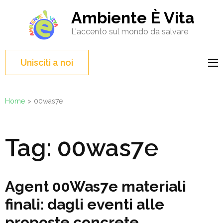
Salta
Ambiente È Vita
al
L'accento sul mondo da salvare
contenuto
(premi
Invio)
Unisciti a noi
Home
>
00was7e
Tag:
00was7e
Agent 00Was7e materiali
finali: dagli eventi alle
proposte concrete