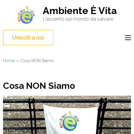
Salta
Ambiente È Vita
al
L'accento sul mondo da salvare
contenuto
(premi
Invio)
Unisciti a noi
Home
>
Cosa NON Siamo
Cosa NON Siamo