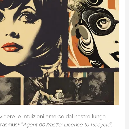
videre le intuizioni emerse dal nostro lungo
Erasmus+ “
Agent 00Was7e: Licence to Recycle
”.