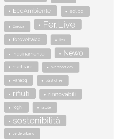
EcoAmbiente
eolico
Fer.Live
Europa
fotovoltaico
Ilva
Newo
inquinamento
nucleare
overshoot day
Panacq
plasticfree
rifiuti
rinnovabili
roghi
salute
sostenibilità
verde urbano