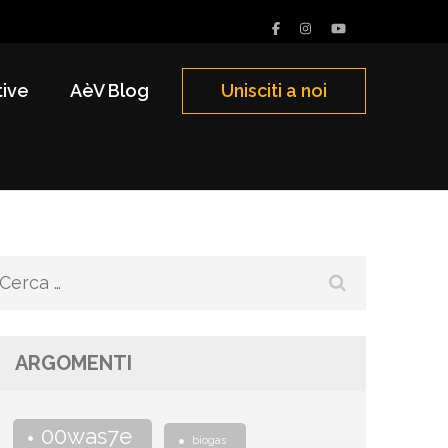
tive
AèV Blog
Unisciti a noi
Ricerca
per:
ARGOMENTI
00was7e
biogas