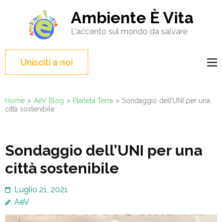
Salta
Ambiente È Vita
al
L'accento sul mondo da salvare
contenuto
(premi
Invio)
Unisciti a noi
Home
>
AèV Blog
>
Pianeta Terra
>
Sondaggio dell’UNI per una
città sostenibile
Sondaggio dell’UNI per una
città sostenibile
Luglio 21, 2021
AèV