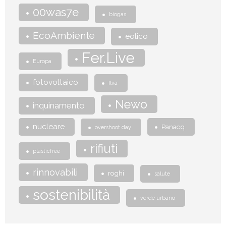
00was7e
biogas
EcoAmbiente
eolico
Fer.Live
Europa
fotovoltaico
Ilva
Newo
inquinamento
nucleare
Panacq
overshoot day
rifiuti
plasticfree
rinnovabili
roghi
salute
sostenibilità
verde urbano