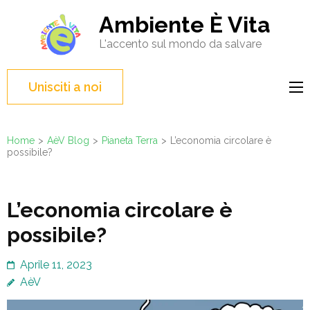
Salta
Ambiente È Vita
al
L'accento sul mondo da salvare
contenuto
(premi
Invio)
Unisciti a noi
Home
>
AèV Blog
>
Pianeta Terra
>
L’economia circolare è
possibile?
L’economia circolare è
possibile?
Aprile 11, 2023
AèV