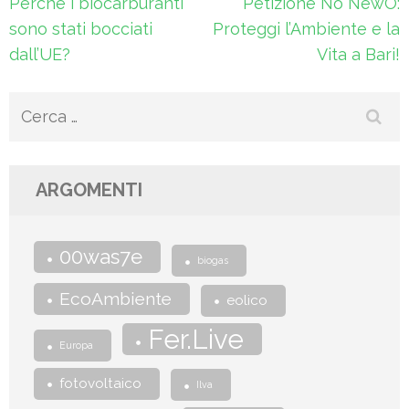
Navigazione
Perché i biocarburanti
Petizione No NewO:
articoli
sono stati bocciati
Proteggi l’Ambiente e la
dall’UE?
Vita a Bari!
Ricerca
per:
ARGOMENTI
00was7e
biogas
EcoAmbiente
eolico
Fer.Live
Europa
fotovoltaico
Ilva