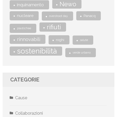
Newo
inquinamento
nucleare
Panacq
overshoot day
rifiuti
plasticfree
rinnovabili
roghi
salute
sostenibilità
verde urbano
CATEGORIE
Cause
Collaborazioni