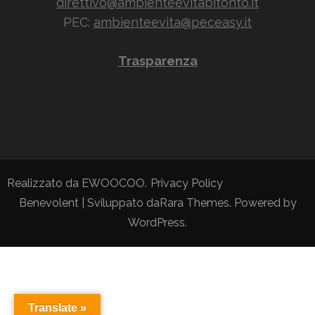
direttivo@ambienteevitabitonto.it
PEC:
ambienteevita@peceasy.it
Trasparenza
Realizzato da EWOOCOO.
Privacy Policy
Benevolent | Sviluppato da
Rara Themes
. Powered by
WordPress
.
Translate »