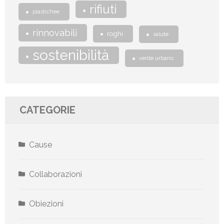
rifiuti
plasticfree
rinnovabili
roghi
salute
sostenibilità
verde urbano
CATEGORIE
Cause
Collaborazioni
Obiezioni