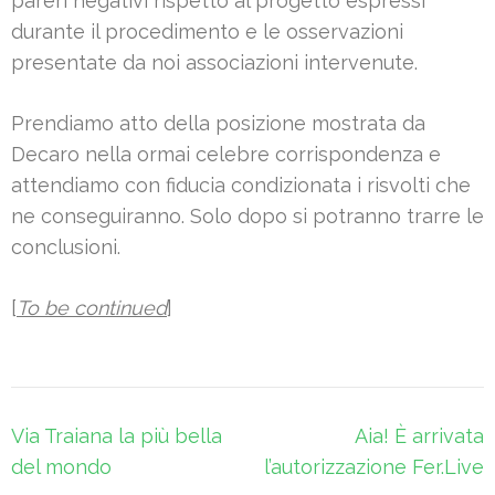
pareri negativi rispetto al progetto espressi
durante il procedimento e le osservazioni
presentate da noi associazioni intervenute.
Prendiamo atto della posizione mostrata da
Decaro nella ormai celebre corrispondenza e
attendiamo con fiducia condizionata i risvolti che
ne conseguiranno. Solo dopo si potranno trarre le
conclusioni.
[
To be continued
]
Navigazione
Via Traiana la più bella
Aia! È arrivata
articoli
del mondo
l’autorizzazione Fer.Live