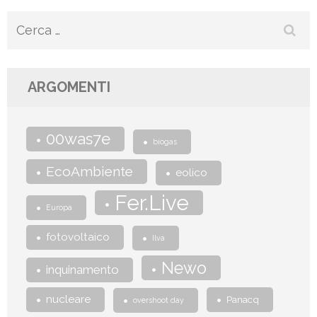
Ricerca
per:
ARGOMENTI
00was7e
biogas
EcoAmbiente
eolico
Fer.Live
Europa
fotovoltaico
Ilva
Newo
inquinamento
nucleare
Panacq
overshoot day