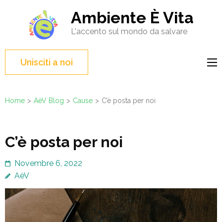
Salta
Ambiente È Vita
al
L'accento sul mondo da salvare
contenuto
(premi
Invio)
Unisciti a noi
Home
>
AèV Blog
>
Cause
>
C’è posta per noi
C’è posta per noi
Novembre 6, 2022
AèV