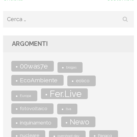
Ricerca
per:
ARGOMENTI
00was7e
biogas
EcoAmbiente
eolico
Fer.Live
Europa
fotovoltaico
Ilva
Newo
inquinamento
nucleare
Panacq
overshoot day