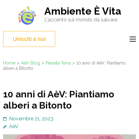
Salta
Ambiente È Vita
al
L'accento sul mondo da salvare
contenuto
(premi
Invio)
Unisciti a noi
Home
>
AèV Blog
>
Pianeta Terra
>
10 anni di AèV: Piantiamo
alberi a Bitonto
10 anni di AèV: Piantiamo
alberi a Bitonto
Novembre 21, 2023
AèV