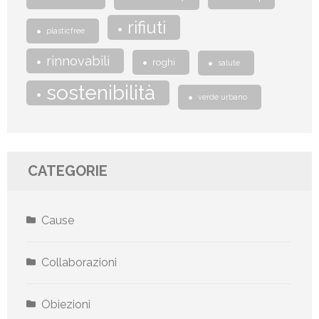
rifiuti
plasticfree
rinnovabili
roghi
salute
sostenibilità
verde urbano
CATEGORIE
Cause
Collaborazioni
Obiezioni