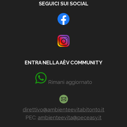
SEGUICI SUI SOCIAL
ENTRA NELLA AÈV COMMUNITY
Rimani aggiornato
direttivo@ambienteevitabitonto.it
PEC:
ambienteevita@peceasy.it