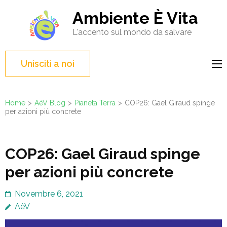
Salta
Ambiente È Vita
al
L'accento sul mondo da salvare
contenuto
(premi
Invio)
Unisciti a noi
Home
>
AèV Blog
>
Pianeta Terra
>
COP26: Gael Giraud spinge
per azioni più concrete
COP26: Gael Giraud spinge
per azioni più concrete
Novembre 6, 2021
AèV