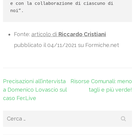
e con la collaborazione di ciascuno di 
noi”.
Fonte:
articolo di
Riccardo Cristiani
pubblicato il 04/11/2021 su Formiche.net
Navigazione
Precisazioni all’intervista
Risorse Comunali: meno
articoli
a Domenico Lovascio sul
tagli e più verde!
caso Fer.Live
Ricerca
per: