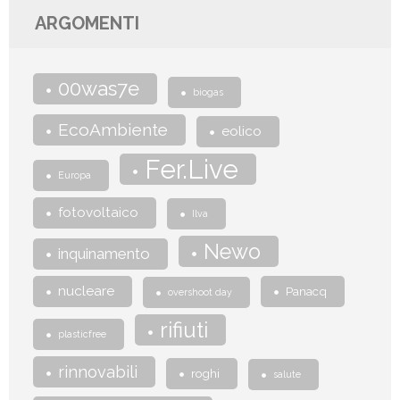
ARGOMENTI
00was7e
biogas
EcoAmbiente
eolico
Fer.Live
Europa
fotovoltaico
Ilva
Newo
inquinamento
nucleare
Panacq
overshoot day
rifiuti
plasticfree
rinnovabili
roghi
salute